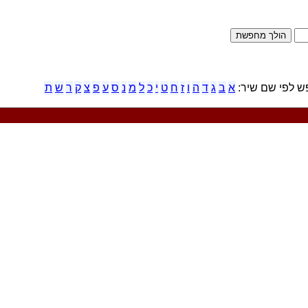
 לפי שם שיר:
א
ב
ג
ד
ה
ו
ז
ח
ט
י
כ
ל
מ
נ
ס
ע
פ
צ
ק
ר
ש
ת