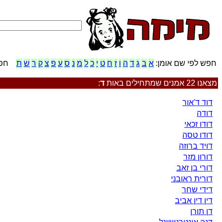
חפש לפי שם אומן:
א
ב
ג
ד
ה
ו
ז
ח
ט
י
כ
ל
מ
נ
ס
ע
פ
צ
ק
ר
ש
ת
חפש
מצאנו 22 אמנים שמתחילים באות
ד
:
דוד ד'אור
דודה
דודו זכאי
דודו טסה
דויד ברוזה
דורון מזר
דורי בן זאב
דורית ראובני
דידי שחר
דין דין אביב
דן תורן