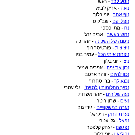
נוסע לבד
- רעש
נועה
- אריק לביא
נוף אחר
- יוני בלוך
נופל וקם
- שב"ק ס
נח
- מתי כספי
נחש בעשב
- אביב גדג'
ניגונה של השכונה
- יזהר כהן
ניצוצות
- פורטיסחרוף
ניצחת איתי הכל
- עמיר בניון
ניצן
- יוני בלוך
נכון את יפה
- אפרים שמיר
נכון להיום
- זוהר ארגוב
נכנע לך
- ברי סחרוף
נסיך החלומות (ולנטינו)
- גלי עטרי
נעה של הים
- יזהר אשדות
נעים
- שרון רוטר
נערה במשקפיים
- גידי גוב
נערת הרוק
- ריקי גל
נפאל
- גלי עטרי
נפגשנו
- יצחק קלפטר
נפוליאון
- יוני בלוך