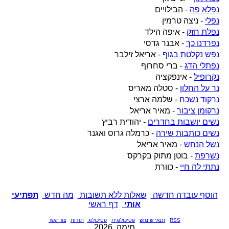
נפלא פה
- הבילויים
נפלי
- ניצה טרמין
נפלת חזק
- איפה הילד
נפרדנו כך
- אבנר גדסי
נפש נקלטת בגוף
- אריאל זילבר
נפתלי הדג
- ברי סחרוף
נקרופיל
- אינפקציה
נר על החלון
- סטלה מאריס
נרקוד נשכח
- שלמה ארצי
נרקומן ציבור
- מאיר אריאל
נשים יושבות בחדרים
- יהודית רביץ
נשים כותבות שירה
- כרמלה גרוס ואגנר
נשל הנחש
- מאיר אריאל
נשרפת
- בוטן מתוק בקרקס
נתתי לה חיי
- כוורת
הוסף עובדה חדשה
שאלות ללא תשובות
מה חדש
תפתיעי
אותי
דף ראשי
RSS
תנאי שימוש
פסיכולוגית
פסיכולוג
תודות
צור קשר
מימה, 2026