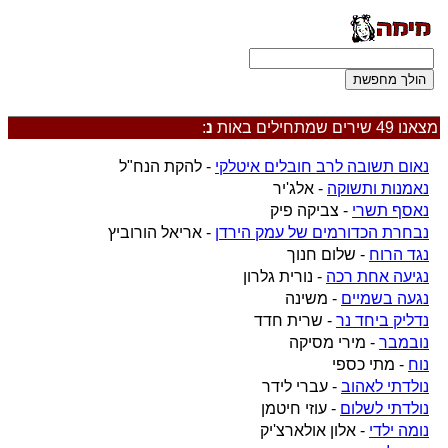
מצאנו 49 שירים שמתחילים באות
נ
:
נאום תשובה לרב חובלים איטלקי
- להקת הנח"ל
נאמנות ותשוקה
- אלג'יר
נאסף תשרי
- צביקה פיק
נבחרת הכדורמים של עמק הירדן
- אריאל הורוביץ
נגד הרוח
- שלום חנוך
נגיעה אחת רכה
- נורית גלרון
נגעה בשמיים
- משינה
נדליק ביחד נר
- שרית חדד
נובמבר
- מירי מסיקה
נוח
- מתי כספי
נולדתי לאהוב
- עברי לידר
נולדתי לשלום
- עוזי חיטמן
נומה ילדי
- אלון אולארצ'יק