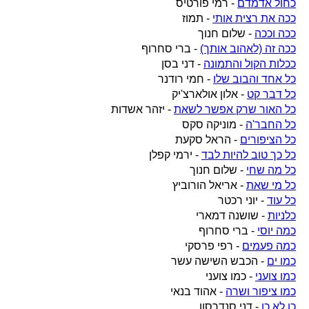
כחול אדמדם
- רמי פורטיס
ככה את רצית אותי
- תמוז
ככה וככה
- שלום חנוך
ככה זה (לאהוב אותך)
- ברי סחרוף
ככלות הקול והתמונה
- דני בסן
כל אחד והבוב שלו
- חמי רודנר
כל דבר קט
- אלון אולארצ'יק
כל האור שרק אפשר לשאת
- יזהר אשדות
כל החבר'ה
- מוניקה סקס
כל הציפורים
- הראל סקעת
כל כך טוב להיות לבד
- ירמי קפלן
כל מה שחי
- שלום חנוך
כל מי שאת
- אריאל הורוביץ
כל עוד
- יוני רכטר
כלניות
- שושנה דמארי
כמה יוסי
- ברי סחרוף
כמה פעמים
- רפי פרסקי
כמו ים
- הכבש השישה עשר
כמו צועני
- כמו צועני
כמו ציפור ושרה
- אהוד בנאי
כן לא כן
- דני סנדרסון