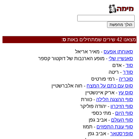
מצאנו 42 שירים שמתחילים באות
ס
:
סאוחתו אפעס
- מאיר אריאל
סאנשיין שלי
- מופע הארנבות של דוקטור קספר
סוד
- אדם
סודך
- ריטה
סוכריה
- רמי פורטיס
סוס עם כתם על המצח
- חוה אלברשטיין
סוס עץ
- אריק איינשטיין
סוף ההצגה הלילה
- כוורת
סוף הזיכרון
- יהודה פוליקר
סוף היום
- מתי כספי
סוף העולם
- אביב גפן
סוף עונת התפוזים
- תמוז
סופרסטאר
- אביב גפן