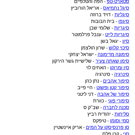
סטארט-טפ
- הפה והטלפיים
סיגל נחמיאס
- אריאל הורוביץ
סיגליות
- דויד ברוזה
סיגפו
- בית הבובות
סיגריות
- שלומי שבן
סיגריות לייט
- ענבל פרלמוטר
סיון
- יגאל בשן
סיכוי קלוש
- שרון הולצמן
סימונה מדימונה
- ישראל יצחקי
סימן שאתה צעיר
- שלישיית גשר הירקון
סין ומרוקו
- האחים לוי
סינרגיה
- סינרגיה
סיפור אהבים
- נתן כהן
סיפור קטן ופשוט
- היי פייב
סיפור של אהבה
- דני ליטני
סיפורי פוגי
- כוורת
סכנה לחברה
- שב"ק ס
סליחות
- יהודית רביץ
סמי וסומו
- טיפקס
סן פרנסיסקו על המים
- אריק איינשטיין
סני
- קרן פלס