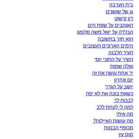
בית הערבה
גן של שושנים
דון קישוט
האוהבים על שפת הים
הבלדה על יואל משה סלומון
הוא חזר בתשובה
הימים הארוכים העצובים
העיר הלבנה
השיר על התוכי יוסי
ואלה שמות
יד אחת עושה את זה
יום אחרון
יושב על הגדר
כשאת בוכה את לא יפה
לבכות לך
למה לי לקחת ללב
מה איתי
מה עושות האיילות?
מכופף הבננות
סוס עץ