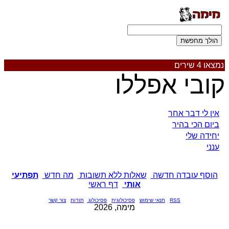
נמצאו 4 שירים
קובי אפללו
אין לי דבר אחר
ביום הכי בהיר
יחידה שלי
ענני
הוסף עובדה חדשה
שאלות ללא תשובות
מה חדש
תפתיעי
אותי
דף ראשי
RSS
תנאי שימוש
פסיכולוגית
פסיכולוג
תודות
צור קשר
מימה, 2026