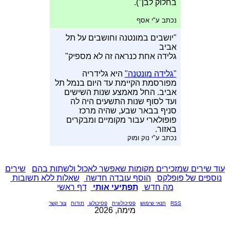
בחלוק לבן").
נכתב ע"י אסף
"יושבים במונטנה וחושבים על תל
אביב
גלידה אחת כנראה זה לא מספיק"
"גלידה מונטנה"
היא גלידריה
מפורסמת הקיימת עד היום בנמל תל
אביב. החל מאמצע שנות השישים
ועד לסוף שנות התשעים היה לה
סניף בבאר שבע, שהיה מרכז
פופולארי עבור מקומיים ומבקרים
באזור.
נכתב ע"י נוק ומוק
עוד שירים שמזכירים מקומות שאפשר לאכול ולשתות בהם
שירים
נוספים של פופלקס
הוסף עובדה חדשה
שאלות ללא תשובות
מה חדש
תפתיעי אותי
דף ראשי
RSS
תנאי שימוש
פסיכולוגית
פסיכולוג
תודות
צור קשר
מימה, 2026