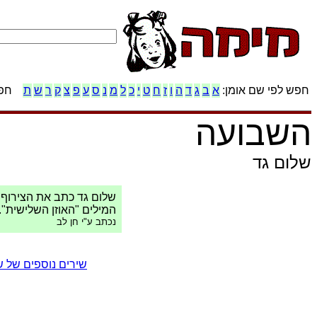
חפש לפי שם אומן:
א
ב
ג
ד
ה
ו
ז
ח
ט
י
כ
ל
מ
נ
ס
ע
פ
צ
ק
ר
ש
ת
חפש
השבועה
שלום גד
שלום גד כתב את הצירוף "
המילים "האוזן השלישית".
נכתב ע"י חן לב
שירים נוספים של 