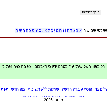
 לפי שם שיר:
א
ב
ג
ד
ה
ו
ז
ח
ט
י
כ
ל
מ
נ
ס
ע
פ
צ
ק
ר
ש
ת
רק באוזן השלישית" עוד בטרם ידע כי האלבום ייצא בהוצאה זאת ולו
שלום גד
הוסף עובדה חדשה
שאלות ללא תשובות
מה חדש
תפתיע
RSS
תנאי שימוש
פסיכולוגית
פסיכולוג
תודות
צור קשר
מימה, 2026