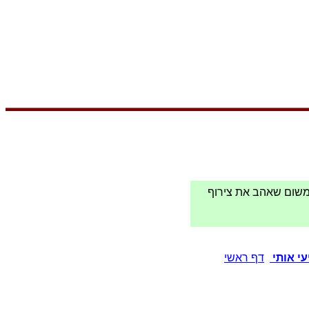
 משום שאהב את צירוף
י אותי
דף ראשי