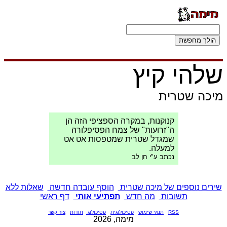
שלהי קיץ
מיכה שטרית
קנוקנות, במקרה הספציפי הזה הן
ה"זרועות" של צמח הפסיפלורה
שמגדל שטרית שמטפסות אט אט
למעלה.
נכתב ע"י חן לב
שירים נוספים של מיכה שטרית
הוסף עובדה חדשה
שאלות ללא
תשובות
מה חדש
תפתיעי אותי
דף ראשי
RSS
תנאי שימוש
פסיכולוגית
פסיכולוג
תודות
צור קשר
מימה, 2026