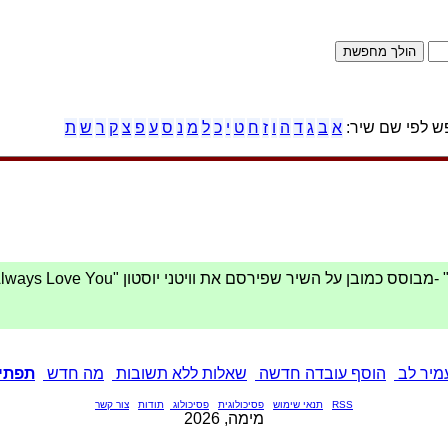
 לפי שם שיר:
א
ב
ג
ד
ה
ו
ז
ח
ט
י
כ
ל
מ
נ
ס
ע
פ
צ
ק
ר
ש
ת
עמיר לב
הוסף עובדה חדשה
שאלות ללא תשובות
מה חדש
תפתיע
RSS
תנאי שימוש
פסיכולוגית
פסיכולוג
תודות
צור קשר
מימה, 2026