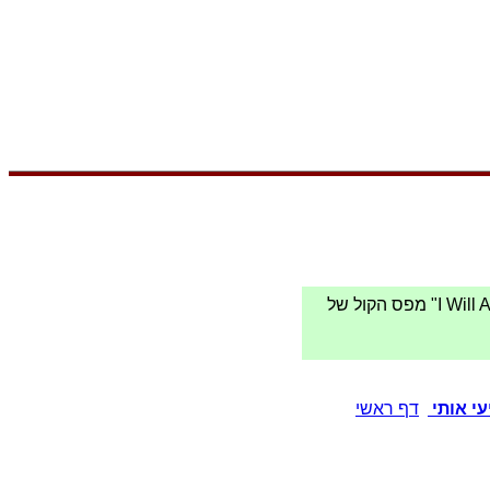
"וויטני יוסטון תמיד תאהב" -מבוסס כמובן על השיר שפירסם את וויטני יוסטון "I Will Always Love You" מפס הקול של
י אותי
דף ראשי