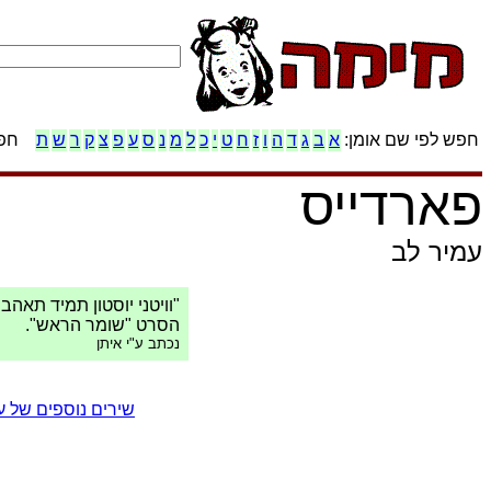
חפש לפי שם אומן:
א
ב
ג
ד
ה
ו
ז
ח
ט
י
כ
ל
מ
נ
ס
ע
פ
צ
ק
ר
ש
ת
חפש
פארדייס
עמיר לב
הסרט "שומר הראש".
נכתב ע"י איתן
שירים נוספים של 