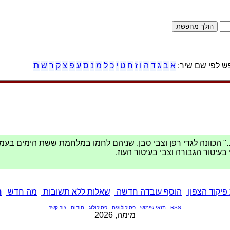
 לפי שם שיר:
א
ב
ג
ד
ה
ו
ז
ח
ט
י
כ
ל
מ
נ
ס
ע
פ
צ
ק
ר
ש
ת
.." הכוונה לגדי רפן וצבי סבן. שניהם לחמו במלחמת ששת הימים בעמ
 בעיטור הגבורה וצבי בעיטור העוז.
פיקוד הצפון
הוסף עובדה חדשה
שאלות ללא תשובות
מה חדש
ת
RSS
תנאי שימוש
פסיכולוגית
פסיכולוג
תודות
צור קשר
מימה, 2026