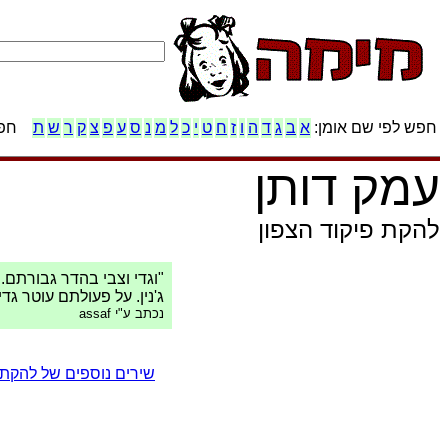
חפש לפי שם אומן:
א
ב
ג
ד
ה
ו
ז
ח
ט
י
כ
ל
מ
נ
ס
ע
פ
צ
ק
ר
ש
ת
חפש
עמק דותן
להקת פיקוד הצפון
"וגדי וצבי בהדר גבורתם.
ג'נין. על פעולתם עוטר גדי
נכתב ע"י assaf
שירים נוספים של להקת 