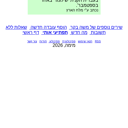
בעברית תקנית יש לומר 'באחד
בספטמבר'.
נכתב ע"י מלח הארץ
שירים נוספים של משה בקר
הוסף עובדה חדשה
שאלות ללא
תשובות
מה חדש
תפתיעי אותי
דף ראשי
RSS
תנאי שימוש
פסיכולוגית
פסיכולוג
תודות
צור קשר
מימה, 2026