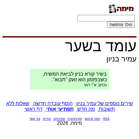
עומד בשער
עמיר בניון
בשיר קורא בניון לביאת המשיח,
כשבפזמון הוא זועק "תבוא".
נכתב ע"י רועי
שירים נוספים של עמיר בניון
הוסף עובדה חדשה
שאלות ללא
תשובות
מה חדש
תפתיעי אותי
דף ראשי
RSS
תנאי שימוש
פסיכולוגית
פסיכולוג
תודות
צור קשר
מימה, 2026