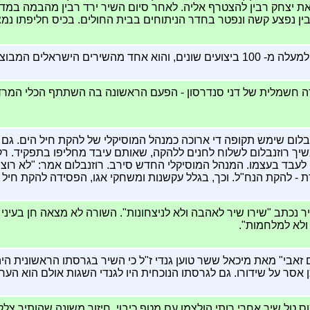
ת יצחק רבין להצטרף אליה. לאחר סיום השיר ירד רבין מהבמה במדרגו
ר 3 כדורים. רבין נפצע קשה ונפטר בחדר הניתוחים בבית החולים. בכיס חליפתו
ים הישראלים המבוצעים ביותר.
ה חשמלית של דני סנדרסון - הפעם הראשונה בה השתתף הכלי המרד
נבלום שימש תקופה די ארוכה כמנהל המוסיקלי של להקת חיל הים. גם
שיך רוזנבלום לשלוח לחנים ללהקה, שאותם עיבד מחליפו בתפקיד. רק
לעבד בעצמו. המנהל המוסיקלי החדש סירב. רוזנבלום אמר: "לא רוצה
- להקת הנח"ל. וכך, בגלל עקשנות ומשחקי אגו, הפסידה להקת חיל ה
 נכתב "שירו שיר לאהבה ולא לניצחונות". השורה לא מצאה חן בעיני 
 ולא למלחמות".
בי" מאת מיכאל ששר טוען גנדי ז"ל כי השיר בגרסתו הראשונית היה 
 אסר על שידורו. גם לגרסתו הנוכחית היו לגנדי השגות אולם הוא הע
ל שיר אחרי רותי הולצמן עם מטף כיבוי. חיזור משונה שהותיר צלקת