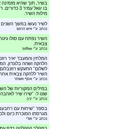
בשיר, תוך שהיא מזמינה א
בו יגאל עמי
מילות השיר.
לשיר נעשו במשך השנים למעלה מ- 100 ביצועים שונים, והוא אחד מהשיר
נכתב ע"י איש הרגש
השיר נפתח עם סולו גיטר
צבאית.
נכתב ע"י toffee
המלחין והמעבד יאיר רוז
הלהקה ושהה בלונדון, המ
לשלום" התעקש רוזנבלום 
השיר ללהקה צבאית אחרת 
נכתב ע"י אסף אשתר
במילים המקוריות של השיר
שונו ל- "שירו שיר לאהבה
נכתב ע"י יניב
בספר "שיחות עם רחבעם זא
מגרסתו המוכרת כיום ולכן
נכתב ע"י אודי
במהלך ההקלטה רדף עמוס ט