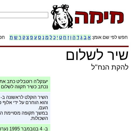
חפש לפי שם אומן:
א
ב
ג
ד
ה
ו
ז
ח
ט
י
כ
ל
מ
נ
ס
ע
פ
צ
ק
ר
ש
ת
חפש
שיר לשלום
להקת הנח"ל
יענקל'ה רוטבליט כתב את
נכתב כשיר תקווה לשלום 
והוא הוחרם על ידי אלוף 
העם.
במשך תקופה מסויימת הוא
השכולות.
ב- 4 ב