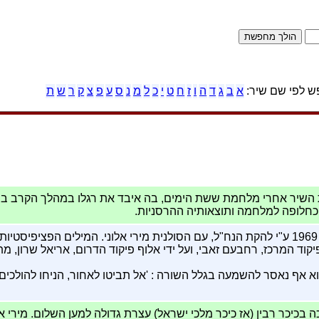
 לפי שם שיר:
א
ב
ג
ד
ה
ו
ז
ח
ט
י
כ
ל
מ
נ
ס
ע
פ
צ
ק
ר
ש
ת
 השיר אחרי מלחמת ששת הימים, בה איבד את רגלו במהלך הקרב בש
כחלופה למלחמה ותוצאותיה ההרסניות.
השיר הוקלט לראשונה ב- 1969 ע"י להקת הנח"ל, עם הסולנית מירי אלוני. המילים הפציפ
פיקוד המרכז, רחבעם זאבי, ועל ידי אלוף פיקוד הדרום, אריאל שרון, 
 אף נאסר להשמעה בגלל השורה : 'אל תביטו לאחור, הניחו להולכי
נובמבר 1995 נערכה בכיכר רבין (אז כיכר מלכי ישראל) עצרת גדולה למען השלום. 