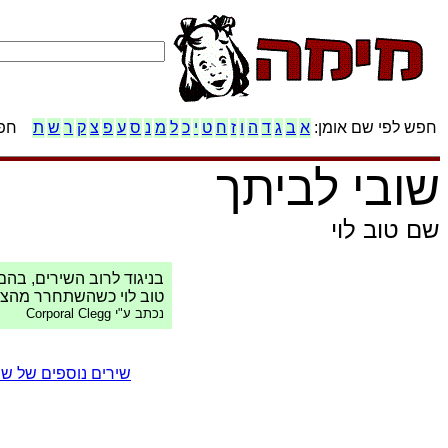
חפש לפי שם אומן:
א
ב
ג
ד
ה
ו
ז
ח
ט
י
כ
ל
מ
נ
ס
ע
פ
צ
ק
ר
ש
ת
חפש
שובי לביתך
שם טוב לוי
בניגוד לרוב השירים, בהם
טוב לוי כשהשתחרר מהצב
נכתב ע"י Corporal Clegg
שירים נוספים של שם