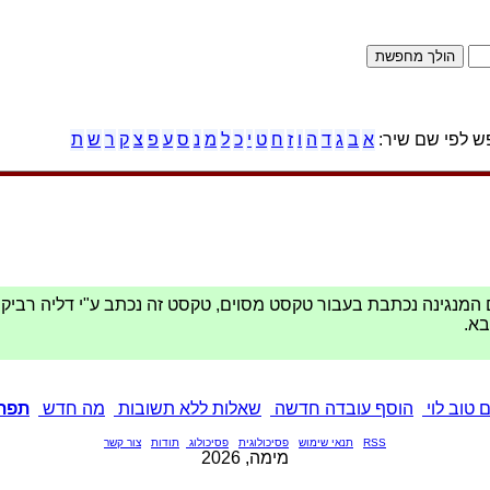
 לפי שם שיר:
א
ב
ג
ד
ה
ו
ז
ח
ט
י
כ
ל
מ
נ
ס
ע
פ
צ
ק
ר
ש
ת
 המנגינה נכתבת בעבור טקסט מסוים, טקסט זה נכתב ע"י דליה רביקו
א.
 טוב לוי
הוסף עובדה חדשה
שאלות ללא תשובות
מה חדש
תפתי
RSS
תנאי שימוש
פסיכולוגית
פסיכולוג
תודות
צור קשר
מימה, 2026