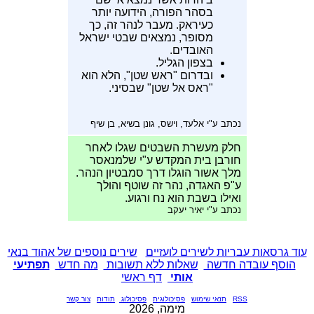
בסהר הפורה, הידועה יותר
כעיראק. מעבר לנהר זה, כך
מסופר, נמצאים שבטי ישראל
האובדים.
בצפון הגליל.
ובדרום "ראש שטן", הלא הוא
"ראס אל שטן" שבסיני.
נכתב ע"י אלעד, וישס, גונן בשיא, בן שיף
חלק מעשרת השבטים שגלו לאחר
חורבן בית המקדש ע"י שלמנאסר
מלך אשור הוגלו דרך סמבטיון הנהר.
ע"פ האגדה, נהר זה שוטף והולך
ואילו בשבת הוא נח ורגוע.
נכתב ע"י יאיר יעקב
עוד גרסאות עבריות לשירים לועזיים
שירים נוספים של אהוד בנאי
הוסף עובדה חדשה
שאלות ללא תשובות
מה חדש
תפתיעי
אותי
דף ראשי
RSS
תנאי שימוש
פסיכולוגית
פסיכולוג
תודות
צור קשר
מימה, 2026