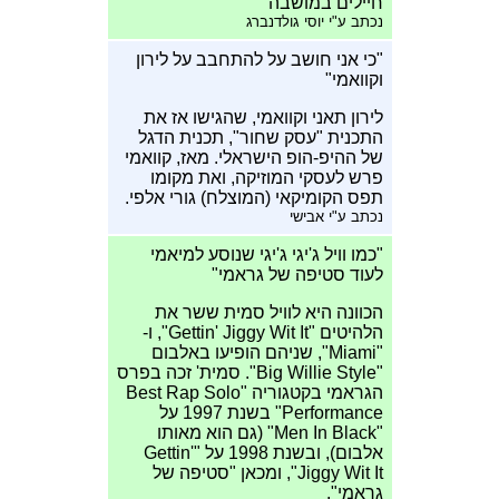
חיילים במושבה"
נכתב ע"י יוסי גולדנברג
"כי אני חושב על להתחבב על לירון
וקוואמי"
לירון תאני וקוואמי, שהגישו אז את
התכנית "עסק שחור", תכנית הדגל
של ההיפ-הופ הישראלי. מאז, קוואמי
פרש לעסקי המוזיקה, ואת מקומו
תפס הקומיקאי (המוצלח) גורי אלפי.
נכתב ע"י אבישי
"כמו וויל ג'יגי ג'יגי שנוסע למיאמי
לעוד סטיפה של גראמי"
הכוונה היא לוויל סמית ששר את
הלהיטים "Gettin' Jiggy Wit It", ו-
"Miami", שניהם הופיעו באלבום
"Big Willie Style". סמית' זכה בפרס
הגראמי בקטגוריה "Best Rap Solo
Performance" בשנת 1997 על
"Men In Black" (גם הוא מאותו
אלבום), ובשנת 1998 על "Gettin'
Jiggy Wit It", ומכאן "סטיפה של
גראמי".