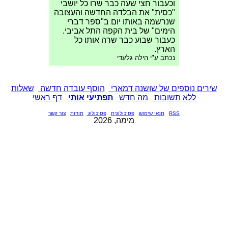
וכעבור חצי שעה כבר שרו כל יושבי
"כסית" את הבלדה החדשה והעצובה
שנרשמה באותו יום ב"ספר דברי
הימים" של בית הקפה התל אביבי.
כעבור שבוע כבר שרה אותו כל
הארץ.
נכתב ע"י הילה גלעדי
שירים נוספים של שושנה דמארי
הוסף עובדה חדשה
שאלות
ללא תשובות
מה חדש
תפתיעי אותי
דף ראשי
RSS
תנאי שימוש
פסיכולוגית
פסיכולוג
תודות
צור קשר
מימה, 2026