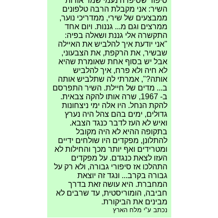
סיפור שסיפרה נעמי שמר אודות
השיר: אני מקבלת הרבה טלפונים
ממבצעים של שירי, ממדריכי נוער,
ממרצים וגם מ... גננות. ויום אחד
התקשרה אלי גננת ושאלה בפיה:
"אני יודעת איך להלביש את האיילה
שבשיר, את הרקפת, את הצבעוני,
אבל יש בסוף אחת שאומרת שהיא
לא חיה ולא פרח, איך להלביש
אותה?", אמרתי לה שתלביש אותה
ב... מדים של חיילת. השיר התפרסם
ב- 1967, שרה אותו להקה צבאית.
להקת הנחל. היו אלה ימי ניצחונות
גדולים, ימים בהם צהל היה נערץ
ואיש לא העז לדבר כנגד הצבא.
בתקופה ההיא לא היה מקובל
להתלונן, מפקדים היו שולחים ידיים
ומטרידים ואף יותר מכך והחילות לא
העזו לצאת כנגדם. על מפקדים
התהלכו אז סיפורי גבורה, ולא רק על
גבורה בקרב... ונגד זה יוצאת
המחברת. היא עושה זאת בדרך
חביבה, הומוריסטית, עד שרבים לא
מבינים את הביקורת.
נכתב ע"י מלח הארץ