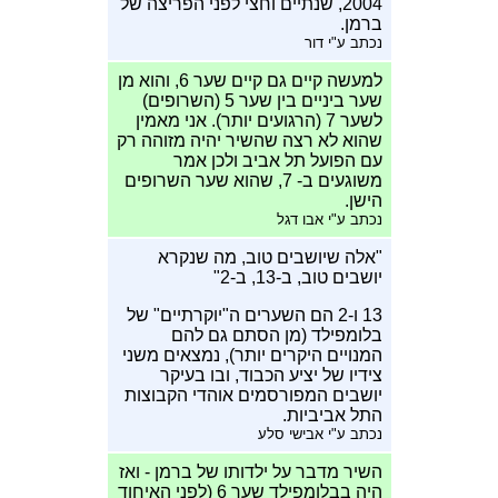
2004, שנתיים וחצי לפני הפריצה של
ברמן.
נכתב ע"י דור
למעשה קיים גם קיים שער 6, והוא מן
שער ביניים בין שער 5 (השרופים)
לשער 7 (הרגועים יותר). אני מאמין
שהוא לא רצה שהשיר יהיה מזוהה רק
עם הפועל תל אביב ולכן אמר
משוגעים ב- 7, שהוא שער השרופים
הישן.
נכתב ע"י אבו דגל
"אלה שיושבים טוב, מה שנקרא
יושבים טוב, ב-13, ב-2"
13 ו-2 הם השערים ה"יוקרתיים" של
בלומפילד (מן הסתם גם להם
המנויים היקרים יותר), נמצאים משני
צידיו של יציע הכבוד, ובו בעיקר
יושבים המפורסמים אוהדי הקבוצות
התל אביביות.
נכתב ע"י אבישי סלע
השיר מדבר על ילדותו של ברמן - ואז
היה בבלומפילד שער 6 (לפני האיחוד