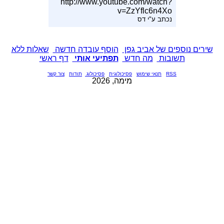
http://www.youtube.com/watch?
v=ZzYflc6n4Xo
נכתב ע"י דס
שירים נוספים של אביב גפן
הוסף עובדה חדשה
שאלות ללא
תשובות
מה חדש
תפתיעי אותי
דף ראשי
RSS
תנאי שימוש
פסיכולוגית
פסיכולוג
תודות
צור קשר
מימה, 2026