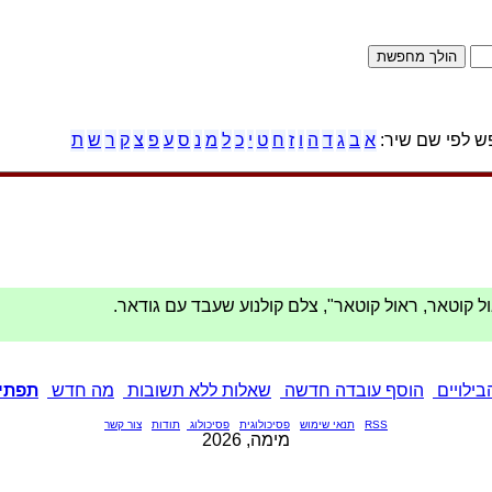
 לפי שם שיר:
א
ב
ג
ד
ה
ו
ז
ח
ט
י
כ
ל
מ
נ
ס
ע
פ
צ
ק
ר
ש
ת
ול קוטאר, ראול קוטאר", צלם קולנוע שעבד עם גודאר.
בילויים
הוסף עובדה חדשה
שאלות ללא תשובות
מה חדש
תפתיע
RSS
תנאי שימוש
פסיכולוגית
פסיכולוג
תודות
צור קשר
מימה, 2026