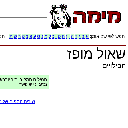
חפש לפי שם אומן:
א
ב
ג
ד
ה
ו
ז
ח
ט
י
כ
ל
מ
נ
ס
ע
פ
צ
ק
ר
ש
ת
חפש
שאול מופז
הבילויים
המילים המקוריות היו "רא
נכתב ע"י שי פישר
שירים נוספים של ה