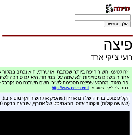
פיצה
רועי צ'יקי ארד
"זה לטעמי השיר היפה ביותר שכתבתי או שרתי, הוא נכתב במקור על
אחריה בשנים מסויימות ולא שמה עלי במיוחד. היא גם סירבה לשיר 
יפה מאוד. מהרגע שפיצה הסכימה לשיר, השם השתנה מטינקרבל ל
נכתב ע"י צ'יקי, ציטוט מ-
http://www.notes.co.il
הקליפ צולם בדירה של רם אוריון (שהפיק את השיר ואף מופיע בו),
(שעושה קולות) וויקטור אזוס, הבאסיסט של אטרף, שנראה בדקה 2:40 תולה כביסה במרפסת.