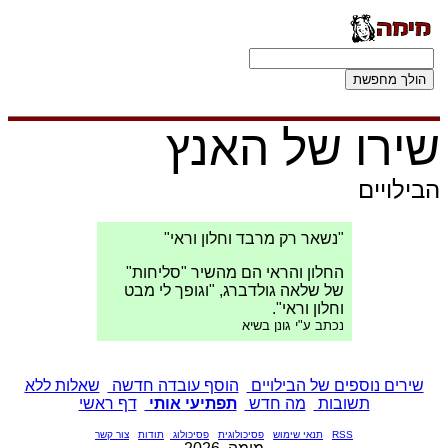
שירו של האנץ
הבילויים
"נשאר רק מרבד וחלון וראי"
החלון והראי הם מהשיר "סליחות"
של שלאה גולדברג, "וגופך לי מבט
וחלון וראי".
נכתב ע"י גונן בשיא
שירים נוספים של הבילויים
הוסף עובדה חדשה
שאלות ללא
תשובות
מה חדש
תפתיעי אותי
דף ראשי
RSS
תנאי שימוש
פסיכולוגית
פסיכולוג
תודות
צור קשר