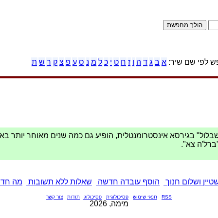
 לפי שם שיר:
א
ב
ג
ד
ה
ו
ז
ח
ט
י
כ
ל
מ
נ
ס
ע
פ
צ
ק
ר
ש
ת
בלול" בגירסא אינסטרומנטלית, הופיע גם כמה שנים מאוחר יותר באל
רל'ה צא".
טיין ושלום חנוך
הוסף עובדה חדשה
שאלות ללא תשובות
מה חד
RSS
תנאי שימוש
פסיכולוגית
פסיכולוג
תודות
צור קשר
מימה, 2026