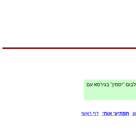
בום "יסמין" בגירסא עם
ש
תפתיעי אותי
דף ראשי