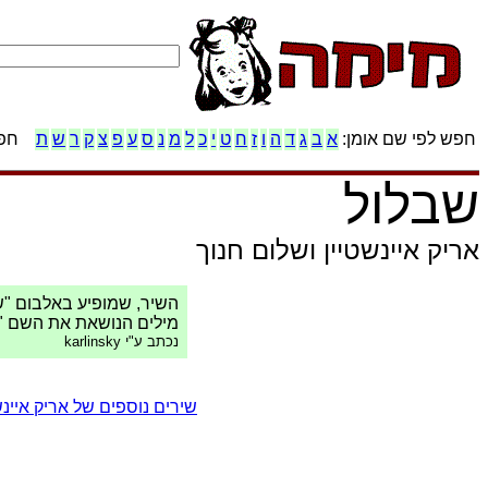
חפש לפי שם אומן:
א
ב
ג
ד
ה
ו
ז
ח
ט
י
כ
ל
מ
נ
ס
ע
פ
צ
ק
ר
ש
ת
חפש
שבלול
אריק איינשטיין ושלום חנוך
השיר, שמופיע באלבום "ש
מילים הנושאת את השם "ב
נכתב ע"י karlinsky
שירים נוספים של אריק איינש