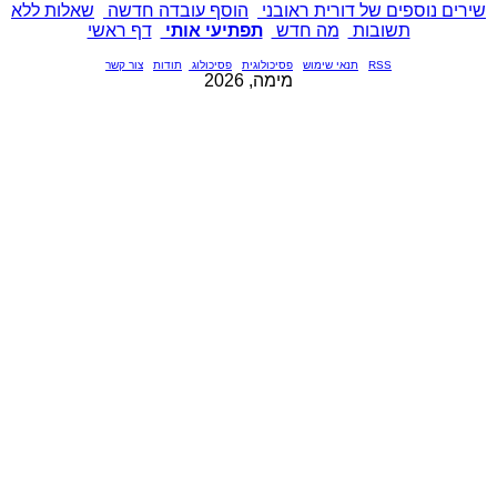
שירים נוספים של דורית ראובני
הוסף עובדה חדשה
שאלות ללא
תשובות
מה חדש
תפתיעי אותי
דף ראשי
RSS
תנאי שימוש
פסיכולוגית
פסיכולוג
תודות
צור קשר
מימה, 2026