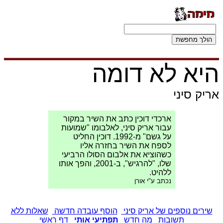
היא לא דומה
אריק סיני
ארכדי דוכין כתב את השיר במקור
עבור אריק סיני, לאלבומו "שמועות
על גשם" מ-1992. דוכין החליט
לספח את השיר בחזרה אליו
כשהוציא את אלבום הסולו הרביעי
שלו, "להרגיש", ב-2001, והפך אותו
ללהיט.
נכתב ע"י אורן
שירים נוספים של אריק סיני
הוסף עובדה חדשה
שאלות ללא
תשובות
מה חדש
תפתיעי אותי
דף ראשי